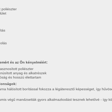
 poliészter
ület
ítás
olás
emért és az Ön kényelméért:
sznosított poliészter
núsított anyag és alkatrészek
óság és hosszú élettartam
jdonságok:
árna hálósított borítással fokozza a légáteresztő képességet, így hűv
, gumis végű mandzsetták gyors alkalmazkodást tesznek lehetővé - így 