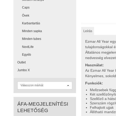
Caps
Övek
Karbantartás
Leírás
Minden sapka
Minden tubes
Ezmar All Year egy
tulajdonságokkal é
NextLife
Általános megjelen
Egyéb
nedvesség elvezeté
Outlet
Használat:
Az Ezmar All Year 
Jumbo X
Kényelmes, sokolda
Funkciók:
Mellzsebek füg
Két szellőzőnyíl
Szellőző a hátsó
Szerszám rögzí
ÁFA-MEGJELENÍTÉSI
Felhajtott ujjak
LEHETŐSÉG
Állítható mandz