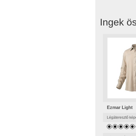
Ingek ö
Ezmar Light
Légáteresztő ké