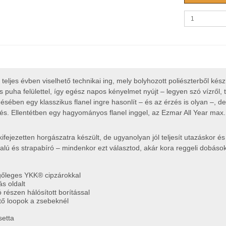
 teljes évben viselhető technikai ing, mely bolyhozott poliészterből kés
s puha felülettel, így egész napos kényelmet nyújt – legyen szó vízről, 
ésében egy klasszikus flanel ingre hasonlít – és az érzés is olyan –, de
s. Ellentétben egy hagyományos flanel inggel, az Ezmar All Year max. ko
kifejezetten horgászatra készült, de ugyanolyan jól teljesít utazáskor é
lú és strapabíró – mindenkor ezt választod, akár kora reggeli dobások,
gőleges YKK® cipzárokkal
ás oldalt
 részen hálósított borítással
tő loopok a zsebeknél
setta