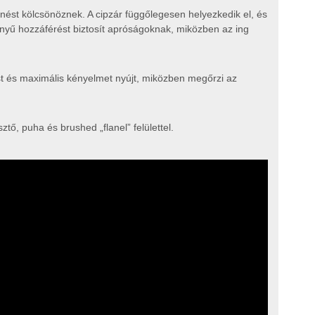
enést kölcsönöznek. A cipzár függőlegesen helyezkedik el, és
önnyű hozzáférést biztosít apróságoknak, miközben az ing
st és maximális kényelmet nyújt, miközben megőrzi az
tő, puha és brushed „flanel” felülettel.