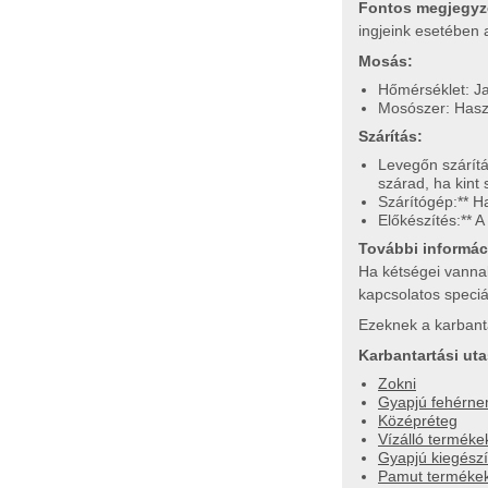
Fontos megjegy
ingjeink esetében 
Mosás:
Hőmérséklet: Ja
Mosószer: Hasz
Szárítás:
Levegőn szárítá
szárad, ha kint s
Szárítógép:** H
Előkészítés:** 
További informác
Ha kétségei vanna
kapcsolatos speciá
Ezeknek a karbanta
Karbantartási ut
Zokni
Gyapjú fehérne
Középréteg
Vízálló terméke
Gyapjú kiegészí
Pamut termékek 