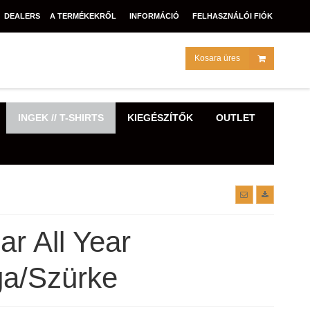
DEALERS
A TERMÉKEKRŐL
INFORMÁCIÓ
FELHASZNÁLÓI FIÓK
Kosara üres
INGEK // T-SHIRTS
KIEGÉSZÍTŐK
OUTLET
r All Year
ga/Szürke