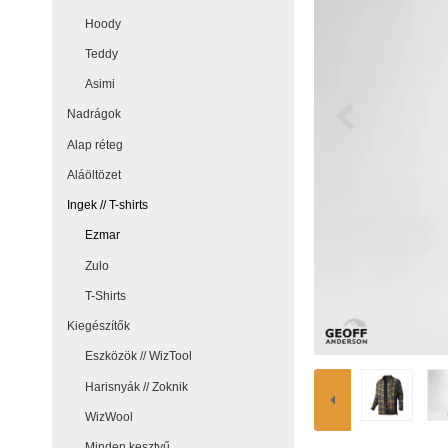
Hoody
Teddy
Asimi
Nadrágok
Alap réteg
Aláöltözet
Ingek // T-shirts
Ezmar
Zulo
T-Shirts
Kiegészítők
Eszközök // WizTool
Harisnyák // Zoknik
WizWool
Minden kesztyű