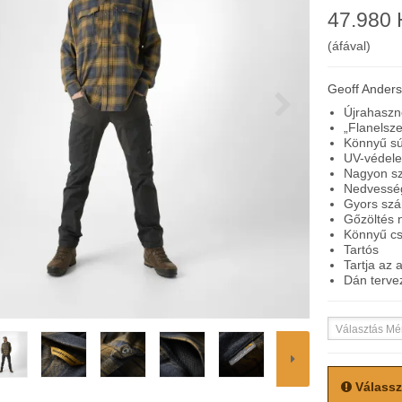
47.980
(áfával)
Geoff Ander
Újrahaszno
Flanelszer
Könnyű sú
UV-védel
Nagyon sz
Nedvesség
Gyors szá
Gőzöltés n
Könnyű c
Tartós
Tartja az a
Dán terve
Választás Mé
Válassz