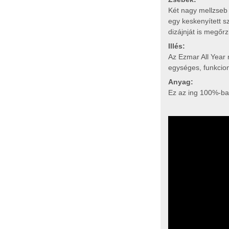
Két nagy mellzseb 
egy keskenyített s
dizájnját is megőrz
Illés:
Az Ezmar All Year
egységes, funkcioná
Anyag:
Ez az ing 100%-ban 