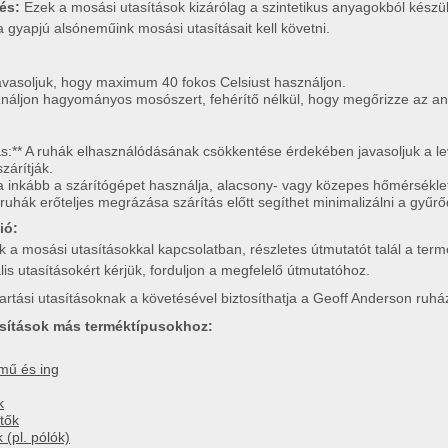
zés:
Ezek a mosási utasítások kizárólag a szintetikus anyagokból kész
a gyapjú alsóneműink mosási utasításait kell követni.
vasoljuk, hogy maximum 40 fokos Celsiust használjon.
náljon hagyományos mosószert, fehérítő nélkül, hogy megőrizze az a
s:** A ruhák elhasználódásának csökkentése érdekében javasoljuk a le
zárítják.
a inkább a szárítógépet használja, alacsony- vagy közepes hőmérséklet
A ruhák erőteljes megrázása szárítás előtt segíthet minimalizálni a gyű
ió:
k a mosási utasításokkal kapcsolatban, részletes útmutatót talál a t
lis utasításokért kérjük, forduljon a megfelelő útmutatóhoz.
rtási utasításoknak a követésével biztosíthatja a Geoff Anderson ruház
asítások más terméktípusokhoz:
mű és ing
k
tők
(pl. pólók)