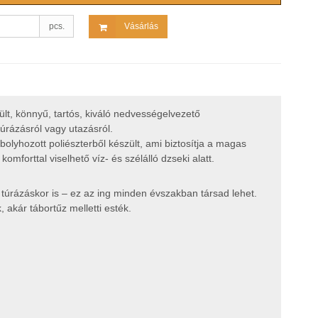
pcs.
Vásárlás
zült, könnyű, tartós, kiváló nedvességelvezető
túrázásról vagy utazásról.
bolyhozott poliészterből készült, ami biztosítja a magas
mforttal viselhető víz- és szélálló dzseki alatt.
s túrázáskor is – ez az ing minden évszakban társad lehet.
 akár tábortűz melletti esték.