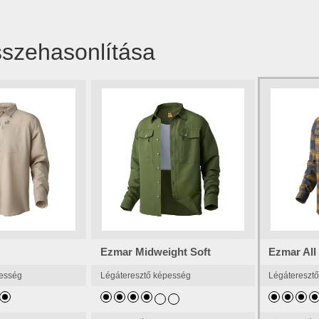
sszehasonlítása
Ezmar Midweight Soft
Ezmar All
pesség
Légáteresztő képesség
Légátereszt