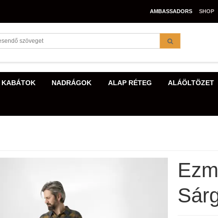
AMBASSADORS
SHOP
 KABÁTOK
NADRÁGOK
ALAP RÉTEG
ALÁÖLTÖZET
Ezma
Sár