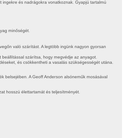
ült ingekre és nadrágokra vonatkoznak. Gyapjú tartalmú
nyag minőségét.
vegőn való szárítást. A legtöbb ingünk nagyon gyorsan
 beállítással szárítsa, hogy megvédje az anyagot.
rődéseket, és csökkentheti a vasalás szükségességét utána.
ermék belsejében. A Geoff Anderson alsóneműk mosásával
at hosszú élettartamát és teljesítményét.