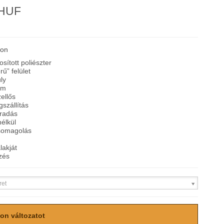
 HUF
son
sított poliészter
ű” felület
ly
em
ellős
szállítás
radás
élkül
somagolás
lakját
zés
ret
on változatot