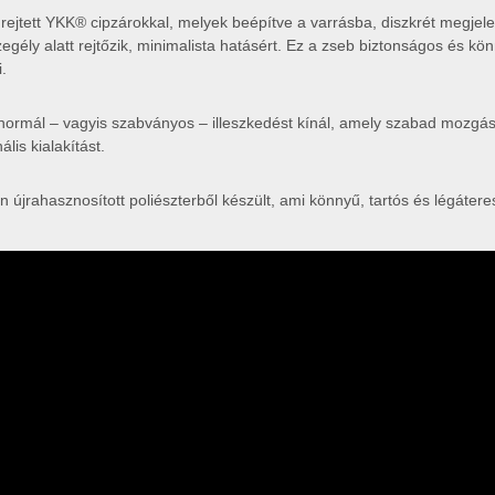
rejtett YKK® cipzárokkal, melyek beépítve a varrásba, diszkrét megjel
zegély alatt rejtőzik, minimalista hatásért. Ez a zseb biztonságos és k
i.
 normál – vagyis szabványos – illeszkedést kínál, amely szabad mozgá
lis kialakítást.
újrahasznosított poliészterből készült, ami könnyű, tartós és légáteresz