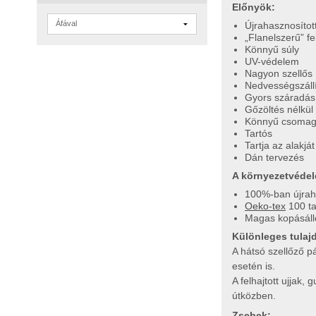
Előnyök:
Újrahasznosított
Flanelszerű” fel
Könnyű súly
UV-védelem
Nagyon szellős
Nedvességszáll
Gyors száradás
Gőzöltés nélkül
Könnyű csomag
Tartós
Tartja az alakját
Dán tervezés
A környezetvédel
100%-ban újraha
Oeko-tex
100 ta
Magas kopásáll
Különleges tula
A hátsó szellőző p
esetén is.
A felhajtott ujjak
útközben.
Zsebek: