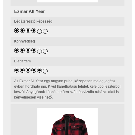
Ezmar All Year
Légáteresztő képesség
Könnyedség
Élettartam
Az Ezmar All Year egy nagyon puha, közepesen meleg, egész
évben hordható ing. Kívül flanelhatású felület, kefélt poliészterből
készül. Anyagának köszönhetően szél- és vízálló ruházat alatt is
kényelmesen viselhető.