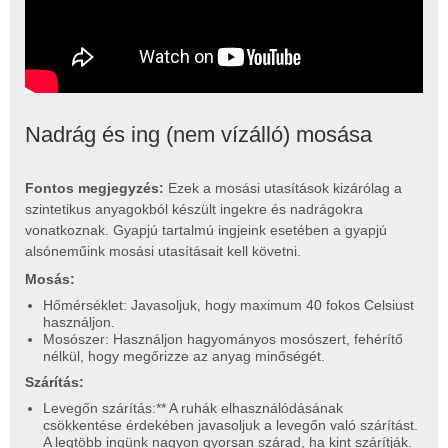
Nadrág és ing (nem vízálló) mosása
Fontos megjegyzés:
Ezek a mosási utasítások kizárólag a
szintetikus anyagokból készült ingekre és nadrágokra
vonatkoznak. Gyapjú tartalmú ingjeink esetében a gyapjú
alsóneműink mosási utasításait kell követni.
Mosás:
Hőmérséklet: Javasoljuk, hogy maximum 40 fokos Celsiust
használjon.
Mosószer: Használjon hagyományos mosószert, fehérítő
nélkül, hogy megőrizze az anyag minőségét.
Szárítás:
Levegőn szárítás:** A ruhák elhasználódásának
csökkentése érdekében javasoljuk a levegőn való szárítást.
A legtöbb ingünk nagyon gyorsan szárad, ha kint szárítják.