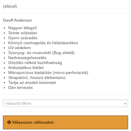
(áfával)
Geoff Anderson
Nagyon lélegző
Szinte súlytalan
Gyors száradás
Könnyű csomagolás és helytakarékos
UV-védelem
Szúnyog- és rovarvédő (Bug shield)
Nedvességelvezetés
Gőzölés nélküli tisztíthatóság
Antisztatikus felület
Mikroporózus kialakítás (micro-perforációk)
Strapabíró, hosszú élettartamú
Tartja az eredeti kinézetet
Dán tervezés
Választás Méret
Válasszon változatot