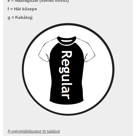
e = Nadrágszár (varrás hossz)
f = Hát közepe
g = Kabátujj
A mérettáblázatot itt találod