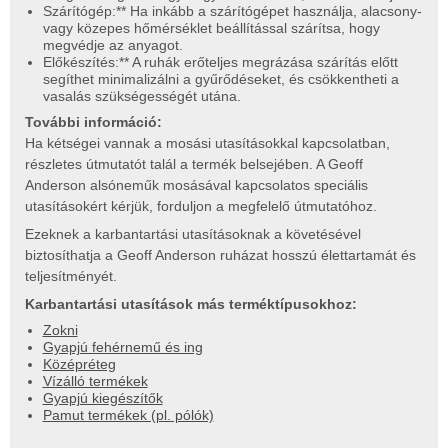
Szárítógép:** Ha inkább a szárítógépet használja, alacsony-
vagy közepes hőmérséklet beállítással szárítsa, hogy
megvédje az anyagot.
Előkészítés:** A ruhák erőteljes megrázása szárítás előtt
segíthet minimalizálni a gyűrődéseket, és csökkentheti a
vasalás szükségességét utána.
További információ:
Ha kétségei vannak a mosási utasításokkal kapcsolatban,
részletes útmutatót talál a termék belsejében. A Geoff
Anderson alsóneműk mosásával kapcsolatos speciális
utasításokért kérjük, forduljon a megfelelő útmutatóhoz.
Ezeknek a karbantartási utasításoknak a követésével
biztosíthatja a Geoff Anderson ruházat hosszú élettartamát és
teljesítményét.
Karbantartási utasítások más terméktípusokhoz:
Zokni
Gyapjú fehérnemű és ing
Középréteg
Vízálló termékek
Gyapjú kiegészítők
Pamut termékek (pl. pólók)