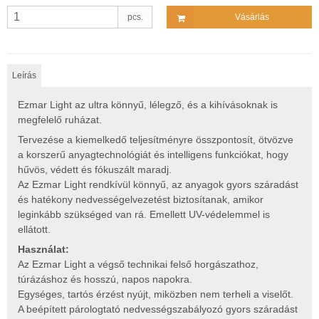
pcs.
Vásárlás
Leírás
Ezmar Light az ultra könnyű, lélegző, és a kihívásoknak is
megfelelő ruházat.
Tervezése a kiemelkedő teljesítményre összpontosít, ötvözve
a korszerű anyagtechnológiát és intelligens funkciókat, hogy
hűvös, védett és fókuszált maradj.
Az Ezmar Light rendkívül könnyű, az anyagok gyors száradást
és hatékony nedvességelvezetést biztosítanak, amikor
leginkább szükséged van rá. Emellett UV-védelemmel is
ellátott.
Használat:
Az Ezmar Light a végső technikai felső horgászathoz,
túrázáshoz és hosszú, napos napokra.
Egységes, tartós érzést nyújt, miközben nem terheli a viselőt.
A beépített párologtató nedvességszabályozó gyors száradást