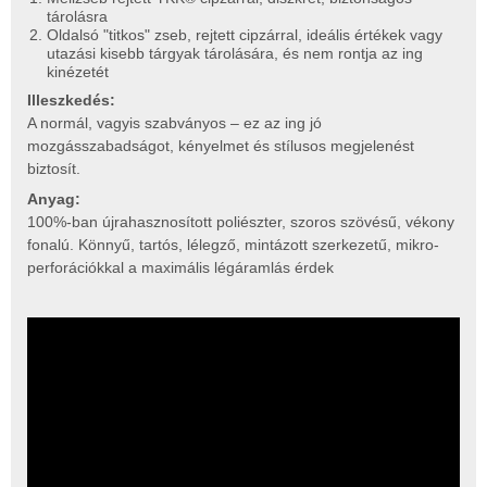
tárolásra
Oldalsó "titkos" zseb, rejtett cipzárral, ideális értékek vagy
utazási kisebb tárgyak tárolására, és nem rontja az ing
kinézetét
Illeszkedés:
A normál, vagyis szabványos – ez az ing jó
mozgásszabadságot, kényelmet és stílusos megjelenést
biztosít.
Anyag:
100%-ban újrahasznosított poliészter, szoros szövésű, vékony
fonalú. Könnyű, tartós, lélegző, mintázott szerkezetű, mikro-
perforációkkal a maximális légáramlás érdek