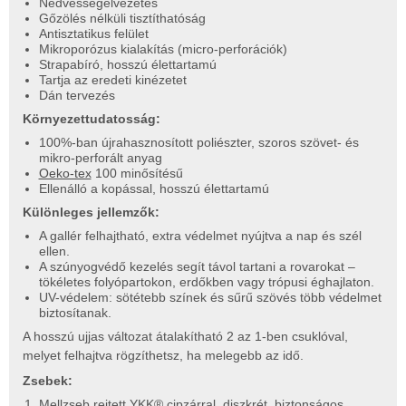
Nedvességelvezetés
Gőzölés nélküli tisztíthatóság
Antisztatikus felület
Mikroporózus kialakítás (micro-perforációk)
Strapabíró, hosszú élettartamú
Tartja az eredeti kinézetet
Dán tervezés
Környezettudatosság:
100%-ban újrahasznosított poliészter, szoros szövet- és
mikro-perforált anyag
Oeko-tex
100 minősítésű
Ellenálló a kopással, hosszú élettartamú
Különleges jellemzők:
A gallér felhajtható, extra védelmet nyújtva a nap és szél
ellen.
A szúnyogvédő kezelés segít távol tartani a rovarokat –
tökéletes folyópartokon, erdőkben vagy trópusi éghajlaton.
UV-védelem: sötétebb színek és sűrű szövés több védelmet
biztosítanak.
A hosszú ujjas változat átalakítható 2 az 1-ben csuklóval,
melyet felhajtva rögzíthetsz, ha melegebb az idő.
Zsebek:
Mellzseb rejtett YKK® cipzárral, diszkrét, biztonságos