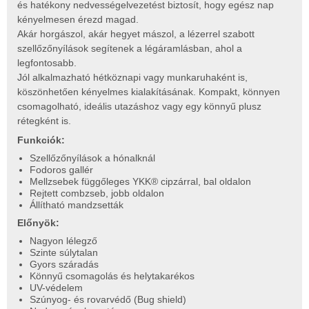
és hatékony nedvességelvezetést biztosít, hogy egész nap
kényelmesen érezd magad.
Akár horgászol, akár hegyet mászol, a lézerrel szabott
szellőzőnyílások segítenek a légáramlásban, ahol a
legfontosabb.
Jól alkalmazható hétköznapi vagy munkaruhaként is,
köszönhetően kényelmes kialakításának. Kompakt, könnyen
csomagolható, ideális utazáshoz vagy egy könnyű plusz
rétegként is.
Funkciók:
Szellőzőnyílások a hónalknál
Fodoros gallér
Mellzsebek függőleges YKK® cipzárral, bal oldalon
Rejtett combzseb, jobb oldalon
Állítható mandzsetták
Előnyök:
Nagyon lélegző
Szinte súlytalan
Gyors száradás
Könnyű csomagolás és helytakarékos
UV-védelem
Szúnyog- és rovarvédő (Bug shield)