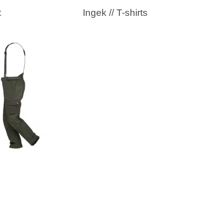
t
Ingek // T-shirts