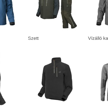
Szett
Vízálló k