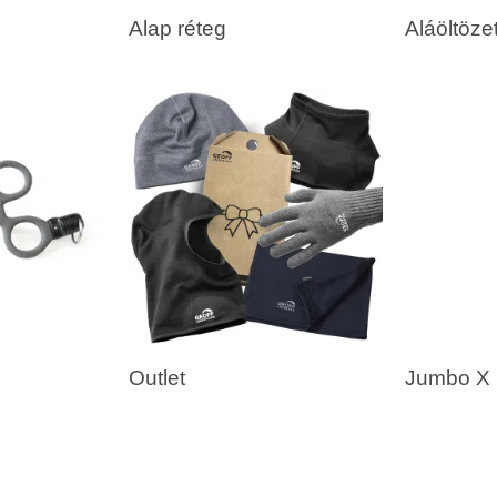
Alap réteg
Aláöltöze
Outlet
Jumbo X