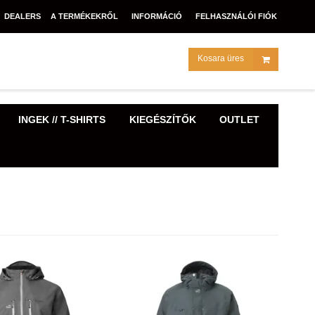
DEALERS
A TERMÉKEKRŐL
INFORMÁCIÓ
FELHASZNÁLÓI FIÓK
Kosara üres
INGEK // T-SHIRTS
KIEGÉSZÍTŐK
OUTLET