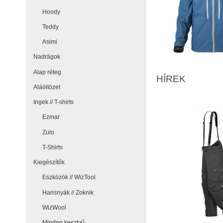
Hoody
Teddy
Asimi
Nadrágok
Alap réteg
HÍREK
Aláöltözet
Ingek // T-shirts
Ezmar
Zulo
T-Shirts
Kiegészítők
Eszközök // WizTool
Harisnyák // Zoknik
WizWool
Minden kesztyű