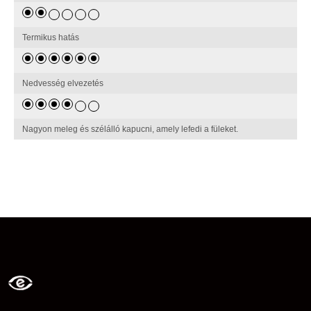
Termikus hatás
Nedvesség elvezetés
Nagyon meleg és szélálló kapucni, amely lefedi a füleket.