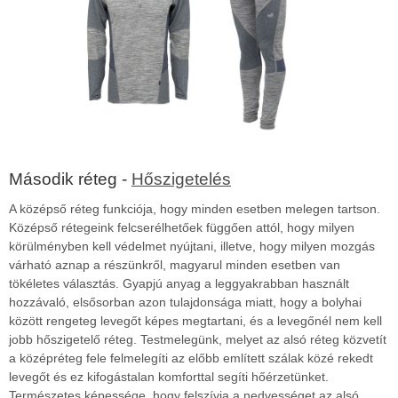
Második réteg -
Hőszigetelés
A középső réteg funkciója, hogy minden esetben melegen tartson.
Középső rétegeink felcserélhetőek függően attól, hogy milyen
körülményben kell védelmet nyújtani, illetve, hogy milyen mozgás
várható aznap a részünkről, magyarul minden esetben van
tökéletes választás. Gyapjú anyag a leggyakrabban használt
hozzávaló, elsősorban azon tulajdonsága miatt, hogy a bolyhai
között rengeteg levegőt képes megtartani, és a levegőnél nem kell
jobb hőszigetelő réteg. Testmelegünk, melyet az alsó réteg közvetít
a középréteg fele felmelegíti az előbb említett szálak közé rekedt
levegőt és ez kifogástalan komforttal segíti hőérzetünket.
Természetes képessége, hogy felszívja a nedvességet az alsó