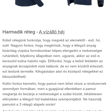
Harmadik réteg -
A vízálló héj
Külső rétegünk funkciója, hogy megvéd az elemektől - eső, hó,
szél. Nagyon fontos, hogy megértsük, hogy a lélegző anyag
kizárólag vízpára formátumban képes elengedni a nedvességet
ruhánkból, folyékony állapotban nem, ugyanis, akkor az eső is
keresztül tudna hatolni rajta. Előfordul, hogy a belső felületén az
anyagnak lecsapódott vizet találunk, de ez nem kívülről érkezett,
ezt testünk termelte. Kifogástalan alsó és középső rétegekkel ez
kiküszöbölhető.
Külön fontos kiemelni, hogy pamut nem lehet része a rendszernek
semmilyen formában, mert a gyapjúval ellentétben a pamut
megtartja és bezárja a nedvességet a szálai között, tökéletesen
előnytelen a lélegző híd kialakítása szempontjából. Ne használj
pamutot a 3 rétegű alapelv során!