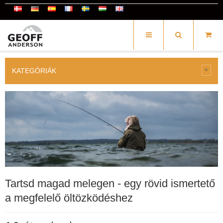
KATEGÓRIÁK
Tartsd magad melegen - egy rövid ismertető
a megfelelő öltözködéshez