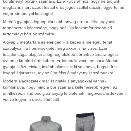
körülményt bőrünk számára. Ez a kulcs ahhoz, hogy ne tudjunk
megfázni, mert izzadt testtel erős jeges széllel dacolni egyértelmű
végeredménnyel kecsegtet.
Merinó gyapjú a legpopulárisabb anyag erre a célra, ugyanis
természetes képessége, hogy beállítja legkomfortosabb hő
tartományt bőrünk számára.
A gyapjú megtartani és elengedni is képes a meleget, tehát
szabályozni a hőmérsékletet még akkor is ha vizes. Ezen
tulajdonságai alapján a legmegfelelőbb bőrünk számára egész
évben a komfort érdekében. Érdemes keveset mosni a Merinó-
gyapjú öltözeteinket, inkább akasszuk ki valahova, hogy a friss
levegő átjárhassa, így az újra friss élményt nyújt számunkra.
Modern aláöltözetek már szintetikus anyagokkal vannak
kombinálva, hogy mind a bőr számára kellemesebb legyen az
érintkezés, mind pedig az anyag felületének megóvása érdekében
védve legyen a dörzsölődéstől.