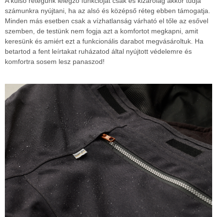
A külső rétegünk lélegző funkcióját csak és kizárólag akkor tudja
számunkra nyújtani, ha az alsó és középső réteg ebben támogatja.
Minden más esetben csak a vízhatlanság várható el tőle az esővel
szemben, de testünk nem fogja azt a komfortot megkapni, amit
keresünk és amiért ezt a funkcionális darabot megvásároltuk. Ha
betartod a fent leírtakat ruházatod által nyújtott védelemre és
komfortra sosem lesz panaszod!