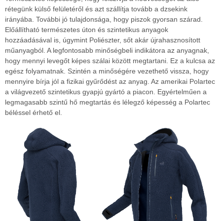
rétegünk külső felületéről és azt szállítja tovább a dzsekink
irányába. További jó tulajdonsága, hogy piszok gyorsan szárad.
Előállítható természetes úton és szintetikus anyagok
hozzáadásával is, úgymint Poliészter, sőt akár újrahasznosított
műanyagból. A legfontosabb minőségbeli indikátora az anyagnak,
hogy mennyi levegőt képes szálai között megtartani. Ez a kulcsa az
egész folyamatnak. Szintén a minőségére vezethető vissza, hogy
mennyire bírja jól a fizikai gyűrődést az anyag. Az amerikai Polartec
a világvezető szintetikus gyapjú gyártó a piacon. Egyértelműen a
legmagasabb szintű hő megtartás és lélegző képesség a Polartec
béléssel érhető el.