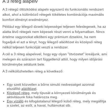
A 3 réteg alapelv
A 3 rétegű öltözködési alapelv egyszerű és funkcionális rendszert
alkot, ahol a különböző rétegek tökéletes kombinációja maximális
komfort élményt eredményez.
Például egy lélegző dzseki képességei teljesen feleslegesek, ha az
alatta lévő rétegek nem képesek részt venni a folyamatban. Nincs
értelme vagyonokat elkölteni egy prémium dzsekire, ha nem
fogadjuk el azt a tényt, hogy lélegző aláöltözet és középső réteg
nélkül teljesen funkcióját veszti a rendszer.
A cél a 3 réteg alapelvvel, hogy egy olyan "ötvözetet" kreáljunk, ami
melegen és szárazon tart függetlenül attól, hogy milyen időjárási
körülménybe sétálunk bele.
A 3 nélkülözhetetlen réteg a következő:
Egy szett közvetlen a bőrre simuló nedvességet azonnal
elszállító
aláöltözet
.
Középső réteg
, mely típusát a környezeti körülmények és
aktivitásunk foka határozza meg.
Egy vízálló
és kifogástalanul lélegző külső réteg, mely megállítja
a szelet, az esőt, a havat, hullámokat stb.