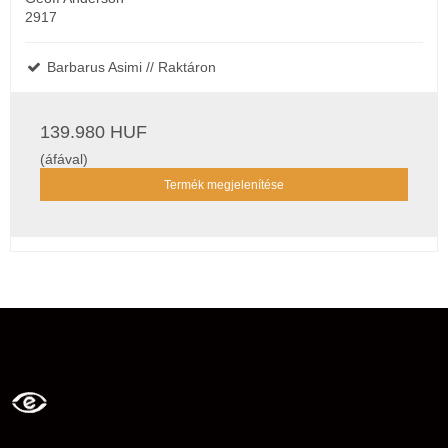
2917
Barbarus Asimi // Raktáron
139.980 HUF
(áfával)
Termék megjelenítése