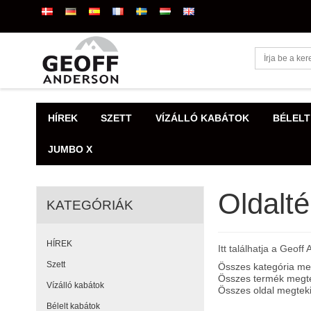
HÍREK
SZETT
VÍZÁLLÓ KABÁTOK
BÉLELT
JUMBO X
Oldalt
KATEGÓRIÁK
HÍREK
Itt találhatja a Geoff
Szett
Összes kategória me
Összes termék megt
Vízálló kabátok
Összes oldal megtek
Bélelt kabátok