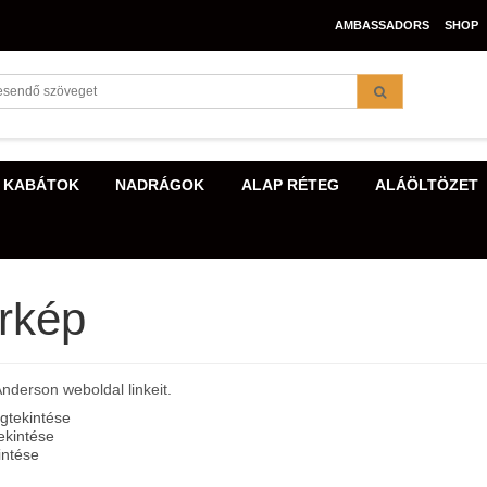
AMBASSADORS
SHOP
 KABÁTOK
NADRÁGOK
ALAP RÉTEG
ALÁÖLTÖZET
érkép
 Anderson weboldal linkeit.
gtekintése
ekintése
intése