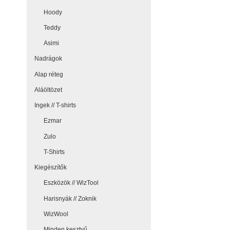
Hoody
Teddy
Asimi
Nadrágok
Alap réteg
Aláöltözet
Ingek // T-shirts
Ezmar
Zulo
T-Shirts
Kiegészítők
Eszközök // WizTool
Harisnyák // Zoknik
WizWool
Minden kesztyű