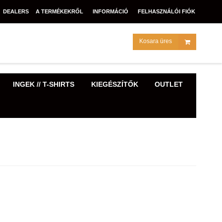
DEALERS
A TERMÉKEKRŐL
INFORMÁCIÓ
FELHASZNÁLÓI FIÓK
Kosara üres
INGEK // T-SHIRTS
KIEGÉSZÍTŐK
OUTLET