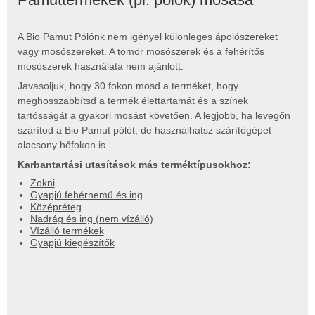
A Bio Pamut Pólónk nem igényel különleges ápolószereket
vagy mosószereket. A tömör mosószerek és a fehérítős
mosószerek használata nem ajánlott.
Javasoljuk, hogy 30 fokon mosd a terméket, hogy
meghosszabbítsd a termék élettartamát és a színek
tartósságát a gyakori mosást követően. A legjobb, ha levegőn
szárítod a Bio Pamut pólót, de használhatsz szárítógépet
alacsony hőfokon is.
Karbantartási utasítások más terméktípusokhoz:
Zokni
Gyapjú fehérnemű és ing
Középréteg
Nadrág és ing (nem vízálló)
Vízálló termékek
Gyapjú kiegészítők