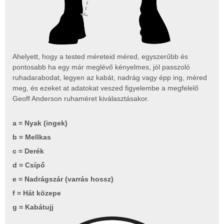
Ahelyett, hogy a tested méreteid méred, egyszerűbb és
pontosabb ha egy már meglévő kényelmes, jól passzoló
ruhadarabodat, legyen az kabát, nadrág vagy épp ing, méred
meg, és ezeket at adatokat veszed figyelembe a megfelelő
Geoff Anderson ruhaméret kiválasztásakor.
a = Nyak (ingek)
b = Mellkas
c = Derék
d = Csípő
e = Nadrágszár (varrás hossz)
f = Hát közepe
g = Kabátujj