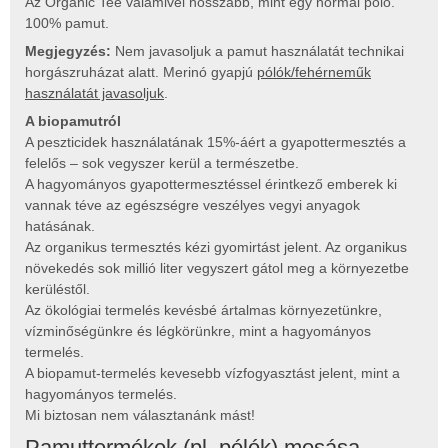
Az Organic Tee valamivel hosszabb, mint egy normál póló.
100% pamut.
Megjegyzés:
Nem javasoljuk a pamut használatát technikai
horgászruházat alatt. Merinó gyapjú
pólók/fehérneműk
használatát javasoljuk
.
A biopamutról
A peszticidek használatának 15%-áért a gyapottermesztés a
felelős – sok vegyszer kerül a természetbe.
A hagyományos gyapottermesztéssel érintkező emberek ki
vannak téve az egészségre veszélyes vegyi anyagok
hatásának.
Az organikus termesztés kézi gyomirtást jelent. Az organikus
növekedés sok millió liter vegyszert gátol meg a környezetbe
kerüléstől.
Az ökológiai termelés kevésbé ártalmas környezetünkre,
vízminőségünkre és légkörünkre, mint a hagyományos
termelés.
A biopamut-termelés kevesebb vízfogyasztást jelent, mint a
hagyományos termelés.
Mi biztosan nem választanánk mást!
Pamuttermékek (pl. pólók) mosása