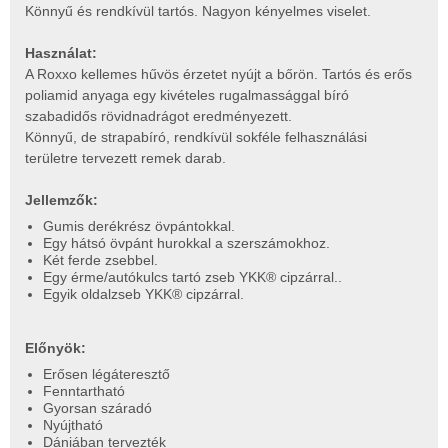
Könnyű és rendkívül tartós. Nagyon kényelmes viselet.
Használat:
A Roxxo kellemes hűvös érzetet nyújt a bőrön. Tartós és erős
poliamid anyaga egy kivételes rugalmassággal bíró
szabadidős rövidnadrágot eredményezett.
Könnyű, de strapabíró, rendkívül sokféle felhasználási
területre tervezett remek darab.
Jellemzők:
Gumis derékrész övpántokkal.
Egy hátsó övpánt hurokkal a szerszámokhoz.
Két ferde zsebbel.
Egy érme/autókulcs tartó zseb YKK® cipzárral..
Egyik oldalzseb YKK® cipzárral.
Előnyök:
Erősen légáteresztő
Fenntartható
Gyorsan száradó
Nyújtható
Dániában tervezték