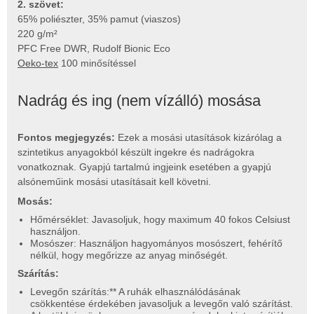
2. szövet:
65% poliészter, 35% pamut (viaszos)
220 g/m²
PFC Free DWR, Rudolf Bionic Eco
Oeko-tex
100 minősítéssel
Nadrág és ing (nem vízálló) mosása
Fontos megjegyzés:
Ezek a mosási utasítások kizárólag a
szintetikus anyagokból készült ingekre és nadrágokra
vonatkoznak. Gyapjú tartalmú ingjeink esetében a gyapjú
alsóneműink mosási utasításait kell követni.
Mosás:
Hőmérséklet: Javasoljuk, hogy maximum 40 fokos Celsiust
használjon.
Mosószer: Használjon hagyományos mosószert, fehérítő
nélkül, hogy megőrizze az anyag minőségét.
Szárítás:
Levegőn szárítás:** A ruhák elhasználódásának
csökkentése érdekében javasoljuk a levegőn való szárítást.