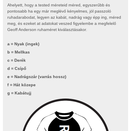
Ahelyett, hogy a tested méreteid méred, egyszerűbb és
pontosabb ha egy már meglévő kényelmes, jól passzoló
ruhadarabodat, legyen az kabát, nadrág vagy épp ing, méred
meg, és ezeket at adatokat veszed figyelembe a megfelelő
Geoff Anderson ruhaméret kiválasztásakor.
a = Nyak (ingek)
b = Mellkas
c = Derék
d = Csípő
e = Nadrágszár (varrás hossz)
f = Hát közepe
g = Kabátujj