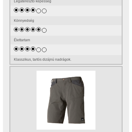
Légáteresztő képesség
Könnyedség
Élettartam
Klasszikus, tartós dizájnú nadrágok.