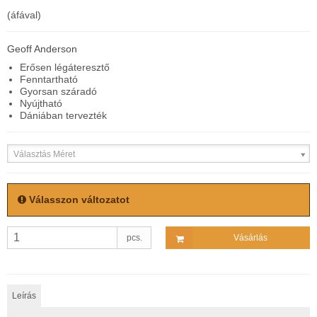
(áfával)
Geoff Anderson
Erősen légáteresztő
Fenntartható
Gyorsan száradó
Nyújtható
Dániában tervezték
Választás Méret
Válasszon változatot
pcs.
Vásárlás
Leírás