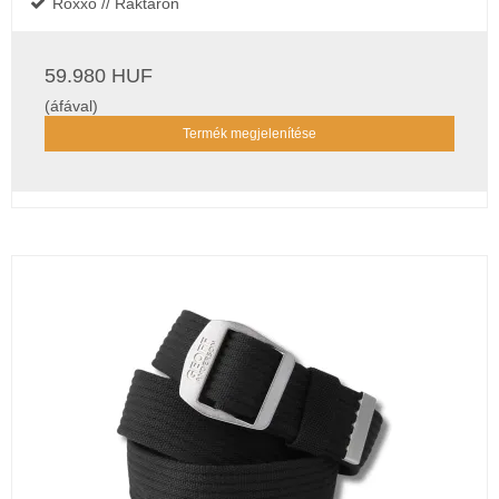
Roxxo // Raktáron
59.980 HUF
(áfával)
Termék megjelenítése