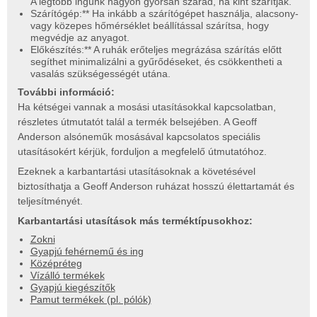
A legtöbb ingünk nagyon gyorsan szárad, ha kint szárítják.
Szárítógép:** Ha inkább a szárítógépet használja, alacsony-
vagy közepes hőmérséklet beállítással szárítsa, hogy
megvédje az anyagot.
Előkészítés:** A ruhák erőteljes megrázása szárítás előtt
segíthet minimalizálni a gyűrődéseket, és csökkentheti a
vasalás szükségességét utána.
További információ:
Ha kétségei vannak a mosási utasításokkal kapcsolatban,
részletes útmutatót talál a termék belsejében. A Geoff
Anderson alsóneműk mosásával kapcsolatos speciális
utasításokért kérjük, forduljon a megfelelő útmutatóhoz.
Ezeknek a karbantartási utasításoknak a követésével
biztosíthatja a Geoff Anderson ruházat hosszú élettartamát és
teljesítményét.
Karbantartási utasítások más terméktípusokhoz:
Zokni
Gyapjú fehérnemű és ing
Középréteg
Vízálló termékek
Gyapjú kiegészítők
Pamut termékek (pl. pólók)