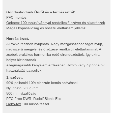
Gondoskodunk Önről és a természetről:
PFC-mentes
Oekotex 100 tanúsítvánnyal rendelkező szövet és alkatrészek
Magas kopásállóság és hosszú élettartam jellemzi.
Hordás érzet:
A Roxxo részben nyújtható. Nagy mozgásszabadságot nyújt,
nagyszerű megjelenés ötvözése rendkívüli élettartammal. A
zsebek praktikus harmonika redő elrendezésűek, így extra
helyet biztosítanak.
A legmagasabb kényelem érdekében Roxxo vagy ZipZone öv
használatát javasoljuk.
1. szövet:
90% poliamid 10% elasztán kettős szövéssel,
Nyújtható, 230g./nm.
500 mm vízállóság
PFC Free DWR, Rudolf Bionic Eco
Oeko-tex
100 minősítéssel